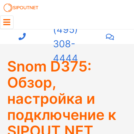
+7
(495)
308-
4444
Snom D375:
Обзор,
настройка и
подключение к
SIPOUT.NET