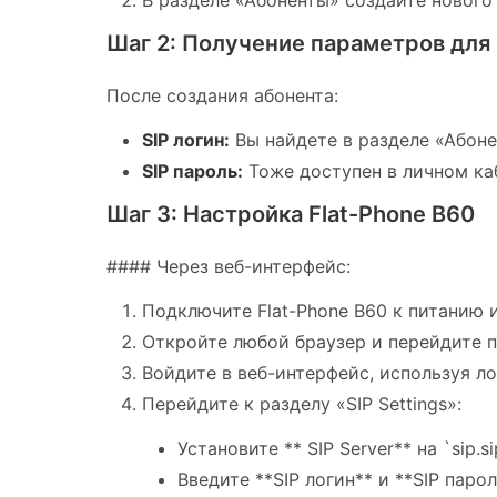
В разделе «Абоненты» создайте нового
Шаг 2: Получение параметров для
После создания абонента:
SIP логин:
Вы найдете в разделе «Абон
SIP пароль:
Тоже доступен в личном ка
Шаг 3: Настройка Flat-Phone B60
#### Через веб-интерфейс:
Подключите Flat-Phone B60 к питанию и
Откройте любой браузер и перейдите по а
Войдите в веб-интерфейс, используя ло
Перейдите к разделу «SIP Settings»:
Установите ** SIP Server** на `sip.si
Введите **SIP логин** и **SIP паро