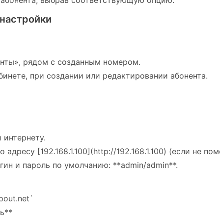
 абонента, выбрав соответствующую опцию.
 настройки
енты», рядом с созданным номером.
бинете, при создании или редактировании абонента.
 интернету.
дресу [192.168.1.100](http://192.168.1.100) (если не по
гин и пароль по умолчанию: **admin/admin**.
pout.net`
ль**