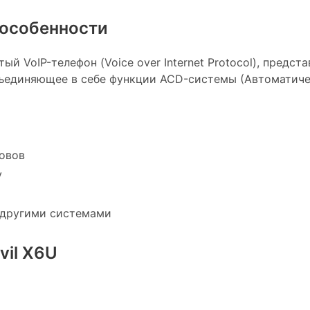
о особенности
тый VoIP-телефон (Voice over Internet Protocol), пред
ъединяющее в себе функции ACD-системы (Автоматиче
овов
у
 другими системами
vil X6U