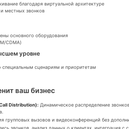
живание благодаря виртуальной архитектуре
и местных звонков
ены основного оборудования
GSM/CDMA)
ысшем уровне
о специальным сценариям и приоритетам
енит ваш бизнес
l Distribution):
Динамическое распределение звонков
в.
я групповых вызовов и видеоконференций без дополни
ись звонков, анализ данных о клиентах, интеграция с