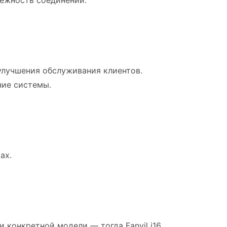
улучшения обслуживания клиентов.
ние системы.
ах.
 конкретной модели — тогда Fanvil i16