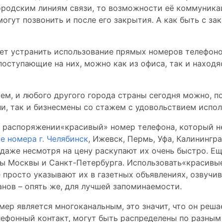
ородским линиям связи, то возможности её коммуника
 могут позвонить и после его закрытия. А как быть с з
ет устранить использование прямых номеров телефонов
поступающие на них, можно как из офиса, так и находя
очем, и любого другого города страны сегодня можно, 
и, так и бизнесмены со стажем с удовольствием испо
 в распоряжении«красивый» номер телефона, который н
е номера г. Челябинск
, Ижевск, Пермь, Уфа, Калинингр
о даже несмотря на цену раскупают их очень быстро. 
ты Москвы и Санкт-Петербурга. Использовать«красивы
просто указывают их в газетных объявлениях, озвучив
нов – опять же, для лучшей запоминаемости.
мер является многоканальным, это значит, что он реш
лефонный контакт, могут быть распределены по разны